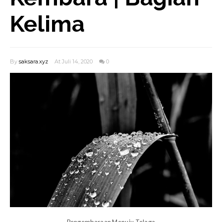
Kelima
By
saksara.xyz
At Juli 14, 2020
0