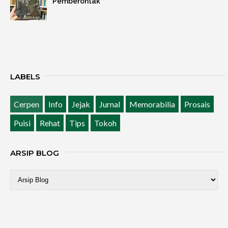
Pemberontak
LABELS
Cerpen
Info
Jejak
Jurnal
Memorabilia
Prosais
Puisi
Rehat
Tips
Tokoh
ARSIP BLOG