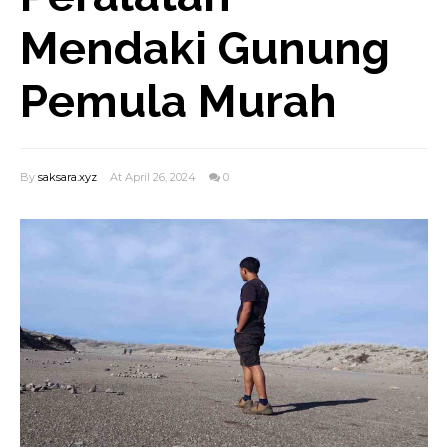
Mendaki Gunung
Pemula Murah
By
saksara.xyz
At April 26, 2024
0