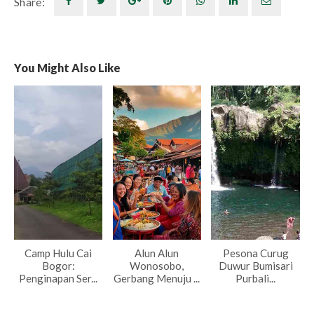
Share:
You Might Also Like
Camp Hulu Cai
Alun Alun
Pesona Curug
Bogor:
Wonosobo,
Duwur Bumisari
Penginapan Ser...
Gerbang Menuju ...
Purbali...