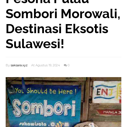
Sombori Morowali,
Destinasi Eksotis
Sulawesi!
By
saksara.xyz
At Agustus 19, 2024
0