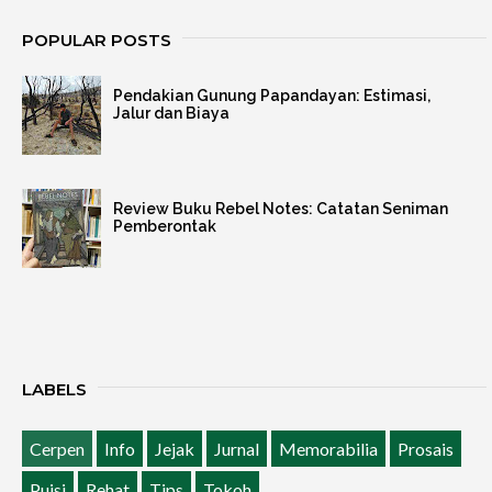
POPULAR POSTS
Pendakian Gunung Papandayan: Estimasi,
Jalur dan Biaya
Review Buku Rebel Notes: Catatan Seniman
Pemberontak
LABELS
Cerpen
Info
Jejak
Jurnal
Memorabilia
Prosais
Puisi
Rehat
Tips
Tokoh