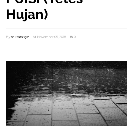
Hujan)
By
saksara.xyz
At November 05, 2018
0