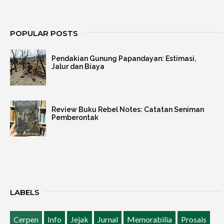
POPULAR POSTS
Pendakian Gunung Papandayan: Estimasi,
Jalur dan Biaya
Review Buku Rebel Notes: Catatan Seniman
Pemberontak
LABELS
Cerpen
Info
Jejak
Jurnal
Memorabilia
Prosais