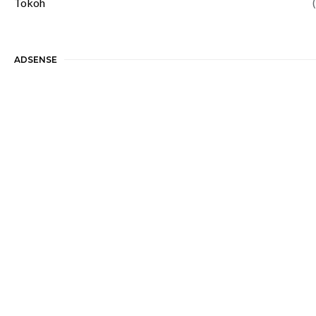
Tokoh
(
ADSENSE