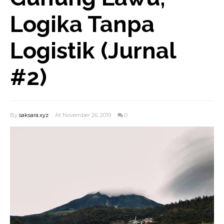
Logika Tanpa
Logistik (Jurnal
#2)
By
saksara.xyz
At November 26, 2019
0