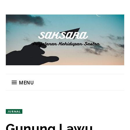
MENU
JURNAL
Gunung Lawu,