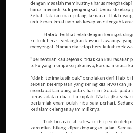
dengan masalah membuatnya harus menghadapi it
harus menjadi kuli pengangkat beras disetiap 
Sebab tak tau mau pulang kemana.
Itulah yang
untuk menikmati sebuah kesepian ditengah kera
Habibi terlihat lelah dengan keringat din
ke truk beras. Sedangkan kawan-kawannya yang la
menyengat. Namun dia tetap bersikukuh melawan
‘’berhentilah kau sejenak, tidakkah kau rasakan 
toko yang mempekerjakannya, karena merasa kasi
“tidak, terimakasih pak” penolakan dari Habibi
sebuah kesempatan yang sering dia lewatkan jik
mendapatkan uang untuk hari ini. Sebab pada s
beras adalah dua ribu rupiah. Maka jika sehar
berjumlah enam puluh ribu saja perhari. Sedan
kedalam celengan ayam miliknya.
Truk beras telah selesai di isi penuh oleh
kemudian hilang dipersimpangan jalan. Semua