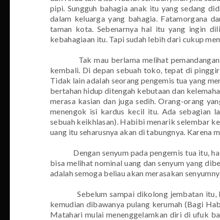
pipi. Sungguh bahagia anak itu yang sedang di
dalam keluarga yang bahagia. Fatamorgana da
taman kota. Sebenarnya hal itu yang ingin di
kebahagiaan itu. Tapi sudah lebih dari cukup mem
Tak mau berlama melihat pemandangan d
kembali. Di depan sebuah toko, tepat di pinggi
Tidak lain adalah seorang pengemis tua yang memi
bertahan hidup ditengah kebutaan dan kelemaha
merasa kasian dan juga sedih. Orang-orang yan
menengok isi kardus kecil itu. Ada sebagian l
sebuah keikhlasan). Habibi menarik selembar ker
uang itu seharusnya akan di tabungnya. Karena m
Dengan senyum pada pengemis tua itu, h
bisa melihat nominal uang dan senyum yang dib
adalah semoga beliau akan merasakan senyumnya 
Sebelum sampai dikolong jembatan itu,
kemudian dibawanya pulang kerumah (Bagi Habib
Matahari mulai menenggelamkan diri di ufuk b