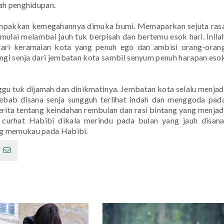
ah penghidupan.
ampakkan kemegahannya dimuka bumi. Memaparkan sejuta ras
mulai melambai jauh tuk berpisah dan bertemu esok hari. Inila
dari keramaian kota yang penuh ego dan ambisi orang-oran
ngi senja dari jembatan kota sambil senyum penuh harapan eso
u tuk dijamah dan dinikmatinya. Jembatan kota selalu menjad
ebab disana senja sungguh terlihat indah dan menggoda pad
ita tentang keindahan rembulan dan rasi bintang yang menjad
curhat Habibi dikala merindu pada bulan yang jauh disana
ng memukau pada Habibi.