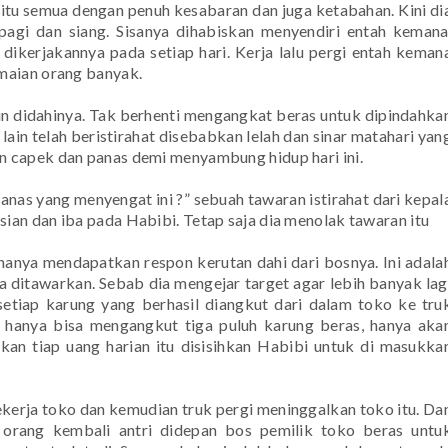
u semua dengan penuh kesabaran dan juga ketabahan. Kini di
pagi dan siang. Sisanya dihabiskan menyendiri entah kemana
 dikerjakannya pada setiap hari. Kerja lalu pergi entah keman
maian orang banyak.
gin didahinya. Tak berhenti mengangkat beras untuk dipindahka
in telah beristirahat disebabkan lelah dan sinar matahari yan
 capek dan panas demi menyambung hidup hari ini.
panas yang menyengat ini ?” sebuah tawaran istirahat dari kepal
an dan iba pada Habibi. Tetap saja dia menolak tawaran itu
 hanya mendapatkan respon kerutan dahi dari bosnya. Ini adala
a ditawarkan. Sebab dia mengejar target agar lebih banyak lag
etiap karung yang berhasil diangkut dari dalam toko ke tru
i hanya bisa mengangkut tiga puluh karung beras, hanya aka
gkan tiap uang harian itu disisihkan Habibi untuk di masukka
 pekerja toko dan kemudian truk pergi meninggalkan toko itu. Da
 orang kembali antri didepan bos pemilik toko beras untu