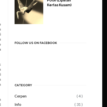
PUISI (Lipatan
Kertas Kusam)
p
h
i
n
FOLLOW US ON FACEBOOK
o
a
k
n
i
h
n
CATEGORY
Cerpen
( 4 )
h
t
Info
( 31 )