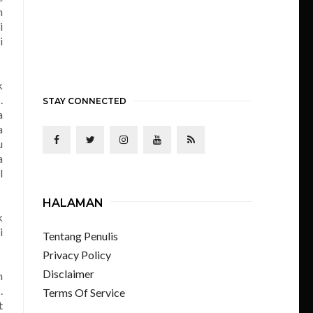
h
i
i
k
.
STAY CONNECTED
a
a
u
a
l
HALAMAN
k
i
Tentang Penulis
Privacy Policy
Disclaimer
n
.
Terms Of Service
t