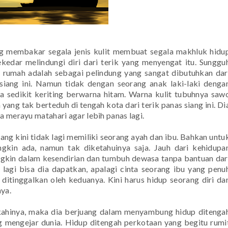
ng membakar segala jenis kulit membuat segala makhluk hidu
ekedar melindungi diri dari terik yang menyengat itu. Sunggu
 rumah adalah sebagai pelindung yang sangat dibutuhkan dar
 siang ini. Namun tidak dengan seorang anak laki-laki denga
 sedikit keriting berwarna hitam. Warna kulit tubuhnya saw
ang tak berteduh di tengah kota dari terik panas siang ini. Di
a merayu matahari agar lebih panas lagi.
ang kini tidak lagi memiliki seorang ayah dan ibu. Bahkan untu
gkin ada, namun tak diketahuinya saja. Jauh dari kehidupa
gkin dalam kesendirian dan tumbuh dewasa tanpa bantuan dar
 lagi bisa dia dapatkan, apalagi cinta seorang ibu yang penu
 ditinggalkan oleh keduanya. Kini harus hidup seorang diri da
ya.
fkahinya, maka dia berjuang dalam menyambung hidup ditenga
 mengejar dunia. Hidup ditengah perkotaan yang begitu rumi