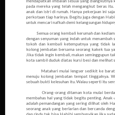
mendapatkan imbalan sesuai yang diangkutnya ke
pada mereka yang telah mengangkut beras itu.
anak dan istri di rumah. Hanya pekerjaan ini 
perkotaan tiap harinya. Begitu juga dengan Ha
untuk mencari nafkah demi kelangsungan hidupn
Semua orang kembali kerumah dan kediaman
dengan senyuman yang indah untuk menambah se
tokoh dan kembali ketempatnya yang tidak la
kolong jembatan bersama seorang kakek tua yang
Jika tidak ingin kembali, makan seminggupun t
kota sambil duduk diatas kursi besi dan melihat s
Matahari mulai lengser sedikit ke barat
menuju kolong jembatan tempat tinggalnya. W
sebuah bukti kelesuhan itu. Walau seperti itu se
Orang-orang ditaman kota mulai berd
membahas hal yang tidak begitu penting. Anak-a
adalah pemandangan yang sering dilihat oleh H
seorang anak yang berlarian dan bercanda denga
dan rindu tak bisa Habibi sembunyikan jika suda