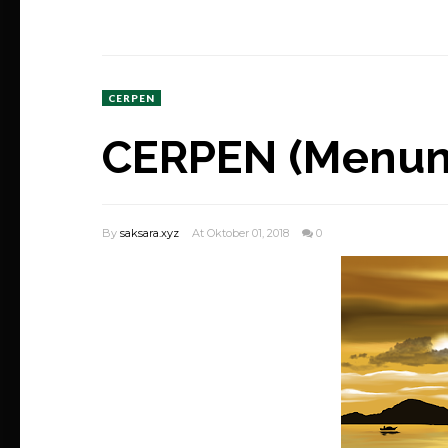
CERPEN
CERPEN (Menun
By
saksara.xyz
At Oktober 01, 2018
0