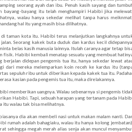
damping seorang ayah dan ibu. Penuh kasih sayang dan tumbu
n bayang-bayang itu telah menghampiri Habibi jika melewat
lihatnya, walau hanya sekedar melihat tanpa harus meiknmat
andang hal itu yang masih bisa dilihatnya.
i taman kota itu. Habibi terus melanjutkan langkahnya untu
r jalan. Seorang kakek buta duduk dan kardus kecil didepannya
nta belas kasih manusia lainnya. Itulah caranya agar tetap bis
n fisik. Habibi kembali menatap sesuatu yang membuat hatiny
g berjalan didepan pengemis tua itu, hanya sekedar lewat ata
agi dari mereka melemparkan koin receh ke kardus itu (tanp
tas sepuluh ribu untuk diberikan kepada kakek tua itu. Padaha
erasa kasian pada pengemis tua itu, maka direlakannya.
abibi memberikan uangnya. Walau sebenarnya si pengemis tida
erikan Habibi. Tapi, sebuah harapan yang tertanam pada Habib
itu walau tak bisa melihatnya.
 biasanya dia akan membeli nasi untuk makan malam nanti. Da
i rumah adalah bahagiaku, walau itu hanya kolong jembatan)
arat sehingga megah merah alias senja akan muncul menyambu