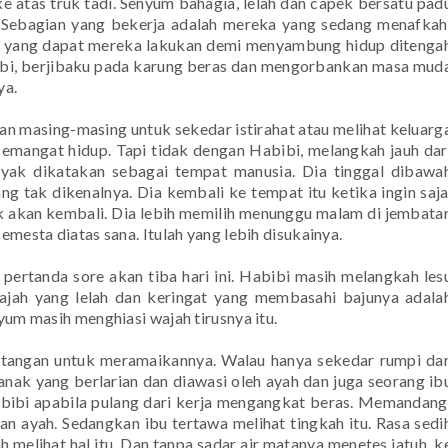
 atas truk tadi. Senyum bahagia, lelah dan capek bersatu pad
 Sebagian yang bekerja adalah mereka yang sedang menafkah
saja yang dapat mereka lakukan demi menyambung hidup ditenga
bibi, berjibaku pada karung beras dan mengorbankan masa mud
ya.
 masing-masing untuk sekedar istirahat atau melihat keluarg
mangat hidup. Tapi tidak dengan Habibi, melangkah jauh dar
yak dikatakan sebagai tempat manusia. Dia tinggal dibawa
 tak dikenalnya. Dia kembali ke tempat itu ketika ingin saja
ak akan kembali. Dia lebih memilih menunggu malam di jembata
emesta diatas sana. Itulah yang lebih disukainya.
 pertanda sore akan tiba hari ini. Habibi masih melangkah les
ajah yang lelah dan keringat yang membasahi bajunya adala
nyum masih menghiasi wajah tirusnya itu.
atangan untuk meramaikannya. Walau hanya sekedar rumpi da
nak yang berlarian dan diawasi oleh ayah dan juga seorang ib
abibi apabila pulang dari kerja mengangkat beras. Memandang
n ayah. Sedangkan ibu tertawa melihat tingkah itu. Rasa sedi
h melihat hal itu. Dan tanpa sadar air matanya menetes jatuh
k