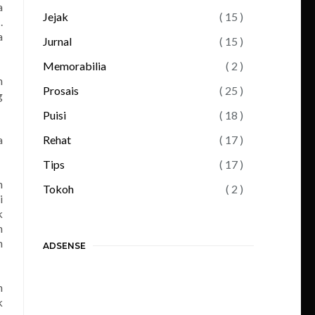
a
Jejak
( 15 )
.
a
Jurnal
( 15 )
Memorabilia
( 2 )
n
Prosais
( 25 )
g
Puisi
( 18 )
a
Rehat
( 17 )
Tips
( 17 )
h
Tokoh
( 2 )
i
k
n
n
ADSENSE
n
k