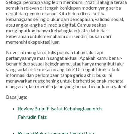
Sebagai penutup yang lebih membumi,
Mati Bahagia
terasa
semakin relevan di tengah kehidupan modern yang serba
cepat dan penuh tekanan. Kita hidup di era ketika
kebahagiaan sering diukur dari pencapaian, validasi sosial,
atau angka-angka di media digital. Camus seakan
mengingatkan bahwa kebahagiaan justru lahir dari
keberanian untuk memahami diri sendiri, bukan dari
memenuhi ekspektasi luar.
Novel ini mungkin ditulis puluhan tahun lalu, tapi
pertanyaannya masih sangat aktual:
Apakah kamu benar-
benar hidup sesuai keinginanmu, atau hanya mengikuti alur
yang sudah ditentukan orang lain?
Di tengah hiruk pikuk
informasi dan perlombaan tanpa garis akhir, buku ini
menawarkan ruang hening untuk berhenti sejenak, menata
ulang arah, lalu memilih jalan yang benar-benar kamu yakini.
Baca juga
:
Review Buku Filsafat Kebahagiaan oleh
Fahrudin Faiz
Resensi Buku Tanggung Jawab Para