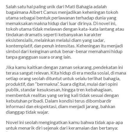
Salah satu hal paling unik dari
Mati Bahagia
adalah
bagaimana Albert Camus menjadikan keheningan tokoh
utama sebagai bentuk perlawanan terhadap dunia yang
memaksakan makna hidup dari luar dirinya. Di novel ini,
tokoh utama tidak melawan dengan kata-kata lantang atau
tindakan dramatis seperti kebanyakan karakter
eksistensialis, melainkan melalui diam yang sadar,
kontemplatif, dan penuh intensitas. Keheningan itu menjadi
simbol dari keinginan untuk benar-benar memahami hidup
tanpa gangguan suara orang lain.
Jika kamu kaitkan dengan zaman sekarang, pendekatan ini
terasa sangat relevan. Kita hidup di era media sosial, di mana
setiap orang seolah dituntut untuk selalu terlihat bahagia,
produktif, dan “bermakna”. Suara digital, mulai dari opini
publik, standar kesuksesan, hingga tren kebahagiaan,
membentuk realitas yang sering kali tidak sesuai dengan
kebutuhan pribadi. Dalam kondisi terus dibombardir
informasi dan ekspektasi,
diam
menjadi jarang, bahkan
dianggap tidak wajar.
Novel ini seolah mengingatkan kamu bahwa tidak apa-apa
untuk menarik diri sejenak dari keramaian dan bertanya: