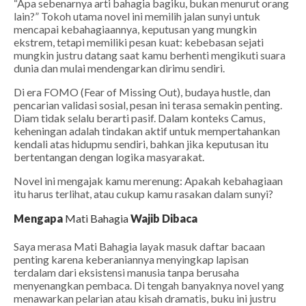
“Apa sebenarnya arti bahagia bagiku, bukan menurut orang
lain?” Tokoh utama novel ini memilih jalan sunyi untuk
mencapai kebahagiaannya, keputusan yang mungkin
ekstrem, tetapi memiliki pesan kuat:
kebebasan sejati
mungkin justru datang saat kamu berhenti mengikuti suara
dunia dan mulai mendengarkan dirimu sendiri.
Di era FOMO (Fear of Missing Out), budaya hustle, dan
pencarian validasi sosial, pesan ini terasa semakin penting.
Diam tidak selalu berarti pasif. Dalam konteks Camus,
keheningan adalah tindakan aktif untuk mempertahankan
kendali atas hidupmu sendiri, bahkan jika keputusan itu
bertentangan dengan logika masyarakat.
Novel ini mengajak kamu merenung: Apakah kebahagiaan
itu harus terlihat, atau cukup kamu rasakan dalam sunyi?
Mengapa
Mati Bahagia
Wajib Dibaca
Saya merasa
Mati Bahagia
layak masuk daftar bacaan
penting karena keberaniannya menyingkap lapisan
terdalam dari eksistensi manusia tanpa berusaha
menyenangkan pembaca. Di tengah banyaknya novel yang
menawarkan pelarian atau kisah dramatis, buku ini justru