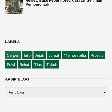
Review Buku Rebel Notes: Catatan Seniman
Pemberontak
LABELS
Cerpen
Info
Jejak
Jurnal
Memorabilia
Prosais
Puisi
Rehat
Tips
Tokoh
ARSIP BLOG