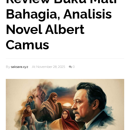
Bahagia, Analisis
Novel Albert
Camus
By
saksara.xyz
At November 28, 2025
0