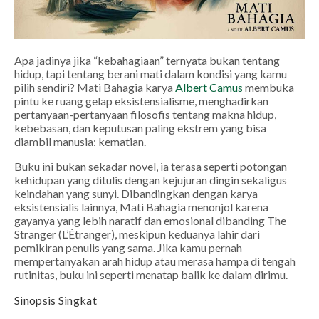
Apa jadinya jika “kebahagiaan” ternyata bukan tentang
hidup, tapi tentang berani mati dalam kondisi yang kamu
pilih sendiri?
Mati Bahagia
karya
Albert Camus
membuka
pintu ke ruang gelap eksistensialisme, menghadirkan
pertanyaan-pertanyaan filosofis tentang makna hidup,
kebebasan, dan keputusan paling ekstrem yang bisa
diambil manusia: kematian.
Buku ini bukan sekadar novel, ia terasa seperti potongan
kehidupan yang ditulis dengan kejujuran dingin sekaligus
keindahan yang sunyi. Dibandingkan dengan karya
eksistensialis lainnya,
Mati Bahagia
menonjol karena
gayanya yang lebih naratif dan emosional dibanding
The
Stranger
(L’Étranger), meskipun keduanya lahir dari
pemikiran penulis yang sama. Jika kamu pernah
mempertanyakan arah hidup atau merasa hampa di tengah
rutinitas, buku ini seperti menatap balik ke dalam dirimu.
Sinopsis Singkat