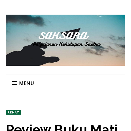
MENU
REHAT
Review Buku Mati