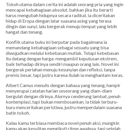
Tokoh utama dalam cerita ini adalah seorang pria yang ingin
mencapai kebahagiaan absolut, bahkan jika itu berarti
harus mengubah hidupnya secara radikal. Ia diceritakan
hidup di Eropa dengan latar suasana asing yang terasa
dingin dan sunyi, lalu bergerak menuju tempat yang lebih
hangat dan tenang.
Konflik utama buku ini berputar pada bagaimana ia
memandang kebahagiaan sebagai sesuatu yang bisa
diwujudkan melalui kebebasan mutlak. Tetapi kebebasan
itu datang dengan harga: mengambil keputusan ekstrem,
baik terhadap dirinya sendiri maupun orang lain. Novel ini
bergerak perlahan menuju kesunyian dan refleksi, tanpa
premis besar, tapi justru karena itulah ia menghantam keras.
Albert Camus menulis dengan bahasa yang tenang, hampir
menyerupai catatan harian seseorang yang diam-diam
bergulat dengan dirinya. Alurnya cenderung lambat, penuh
kontemplasi, tapi bukan membosankan. Ia tidak terburu-
buru menceritakan peristiwa, justru memperdalam suasana
batin tokoh.
Kalau kamu terbiasa membaca novel penuh aksi, mungkin
kamu akan kesulitan mengikuti ritme awalnya, tapi setelah